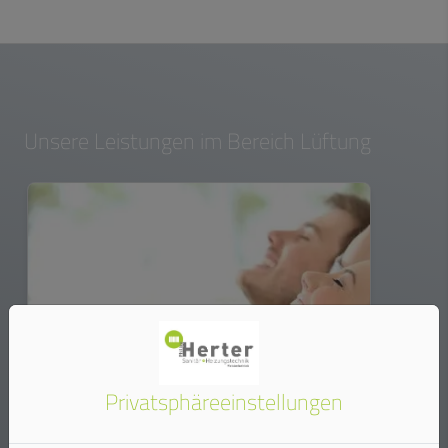
Unsere Leistungen im Bereich Lüftung
Privatsphäre­einstellungen
Dezentrale Wohnraumlüftung